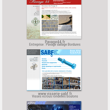
Pavage44.fr
Entreprise : Pavage dallage Bordures
www.visserie-sabf.fr
Visses ecrous rondelles boulons