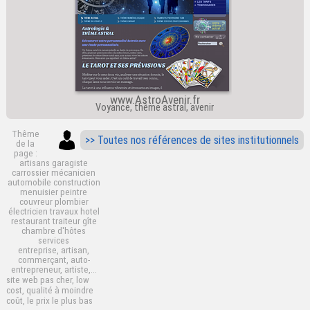
www.AstroAvenir.fr
Voyance, thême astral, avenir
Thême
>> Toutes nos références de sites institutionnels
de la
page :
artisans garagiste
carrossier mécanicien
automobile construction
menuisier peintre
couvreur plombier
électricien travaux hotel
restaurant traiteur gîte
chambre d'hôtes
services
entreprise, artisan,
commerçant, auto-
entrepreneur, artiste,...
site web pas cher, low
cost, qualité à moindre
coût, le prix le plus bas