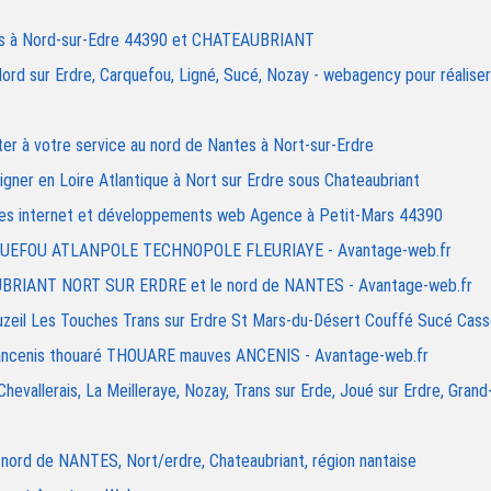
hes à Nord-sur-Edre 44390 et CHATEAUBRIANT
d sur Erdre, Carquefou, Ligné, Sucé, Nozay - webagency pour réaliser
r à votre service au nord de Nantes à Nort-sur-Erdre
ner en Loire Atlantique à Nort sur Erdre sous Chateaubriant
ites internet et développements web Agence à Petit-Mars 44390
CARQUEFOU ATLANPOLE TECHNOPOLE FLEURIAYE - Avantage-web.fr
UBRIANT NORT SUR ERDRE et le nord de NANTES - Avantage-web.fr
uzeil Les Touches Trans sur Erdre St Mars-du-Désert Couffé Sucé Cas
à ancenis thouaré THOUARE mauves ANCENIS - Avantage-web.fr
hevallerais, La Meilleraye, Nozay, Trans sur Erde, Joué sur Erdre, Grand
u nord de NANTES, Nort/erdre, Chateaubriant, région nantaise