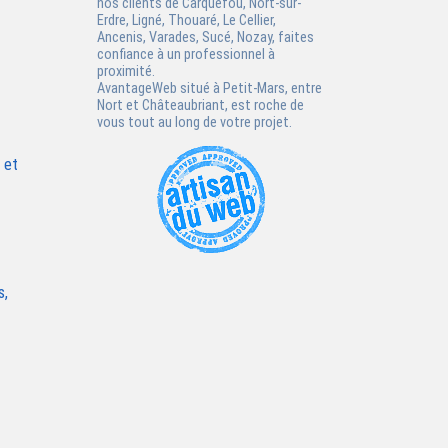
nos clients de
Carquefou
,
Nort-sur-
Erdre
,
Ligné
,
Thouaré
,
Le Cellier
,
Ancenis
,
Varades
,
Sucé
,
Nozay
, faites
confiance à un professionnel à
proximité.
AvantageWeb situé à
Petit-Mars
, entre
Nort et Châteaubriant, est roche de
vous tout au long de votre projet.
 et
s,