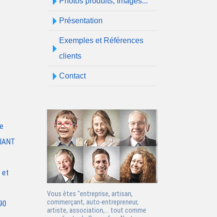
Photos produits, Images...
Présentation
Exemples et Références
clients
Contact
re
RIANT
 et
Vous êtes "
entreprise, artisan,
commerçant, auto-entrepreneur,
90
artiste,
association
,... tout comme