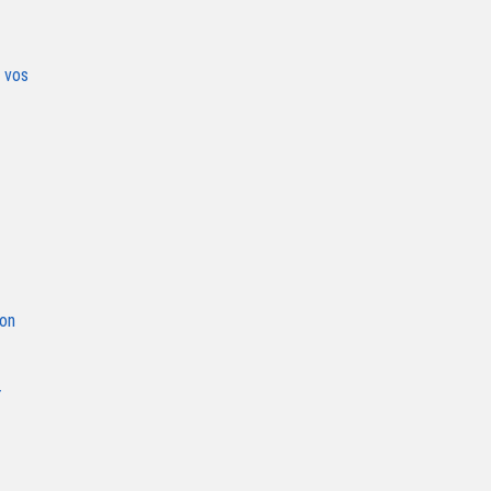
 vos
son
-