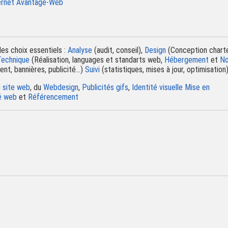
ternet Avantage-Web
des choix essentiels :
Analyse
(audit, conseil),
Design
(Conception chart
Technique
(Réalisation, languages et standarts web,
Hébergement
et
N
t, bannières, publicité...)
Suivi
(statistiques, mises à jour, optimisation
u site web
, du
Webdesign
,
Publicités gifs
,
Identité visuelle
Mise en
té web
et
Référencement