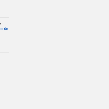
e
om de
)